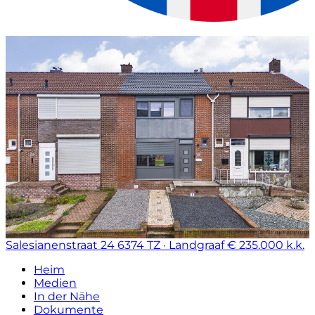
Salesianenstraat 24
6374 TZ · Landgraaf
€ 235.000 k.k.
Heim
Medien
In der Nähe
Dokumente