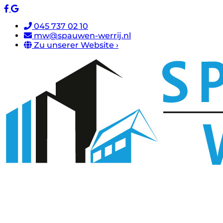
045 737 02 10
mw@spauwen-werrij.nl
Zu unserer Website ›