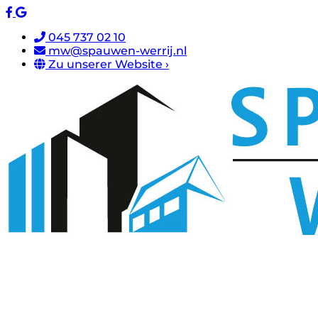
045 737 02 10
mw@spauwen-werrij.nl
Zu unserer Website ›