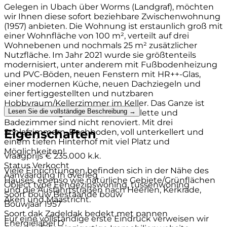
Gelegen in Ubach über Worms (Landgraf), möchten
wir Ihnen diese sofort beziehbare Zwischenwohnung
(1957) anbieten. Die Wohnung ist erstaunlich groß mit
einer Wohnfläche von 100 m², verteilt auf drei
Wohnebenen und nochmals 25 m² zusätzlicher
Nutzfläche. Im Jahr 2021 wurde sie größtenteils
modernisiert, unter anderem mit Fußbodenheizung
und PVC-Böden, neuen Fenstern mit HR++-Glas,
einer modernen Küche, neuen Dachziegeln und
einer fertiggestellten und nutzbaren
Hobbyraum/Kellerzimmer im Keller. Das Ganze ist
Lesen Sie die vollständige Beschreibung →
ordentlich abgeschlossen, nur Toilette und
Badezimmer sind nicht renoviert. Mit drei
Eigenschaften
Schlafzimmern, Dachboden, voll unterkellert und
einem tiefen Hinterhof mit viel Platz und
Möglichkeiten!
Vraagprijs
€ 235.000 k.k.
Status
Verkocht
Viele Einrichtungen befinden sich in der Nähe des
Aanvaarding
In overleg
Hauses, ebenso wie natürliche Gebiete/Grünflächen
Object type
Eengezinswoning, tussenwoning
und die Ausfahrtstraßen nach Heerlen, Kerkrade,
Soort bouw
Bestaande bouw
Aken und Maastricht.
Bouwjaar
1957
Soort dak
Zadeldak bedekt met pannen
Für eine vollständige erste Eindruck verweisen wir
Energielabel
D