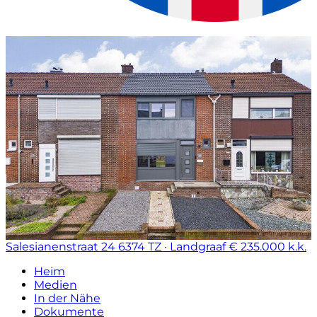
Salesianenstraat 24
6374 TZ · Landgraaf
€ 235.000 k.k.
Heim
Medien
In der Nähe
Dokumente