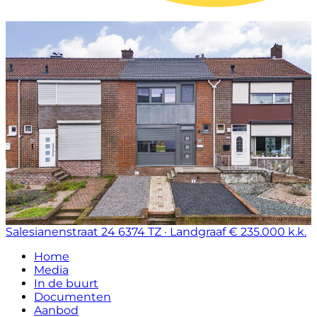
Salesianenstraat 24
6374 TZ · Landgraaf
€ 235.000 k.k.
Home
Media
In de buurt
Documenten
Aanbod