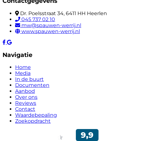
Contactgegevens
Dr. Poelsstraat 34, 6411 HH Heerlen
045 737 02 10
mw@spauwen-werrij.nl
www.spauwen-werrij.nl
Navigatie
Home
Media
In de buurt
Documenten
Aanbod
Over ons
Reviews
Contact
Waardebepaling
Zoekopdracht