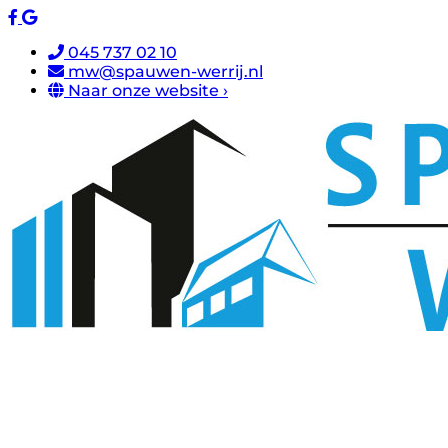
045 737 02 10
mw@spauwen-werrij.nl
Naar onze website ›