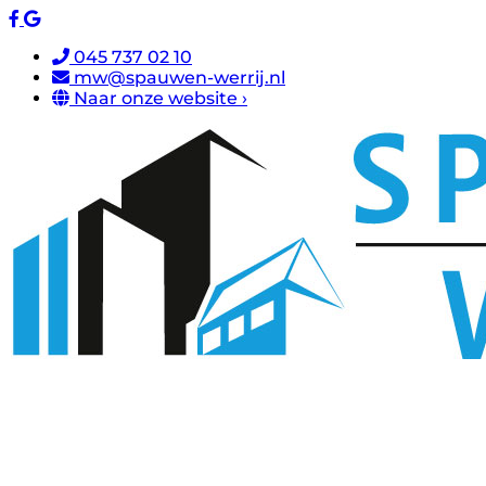
045 737 02 10
mw@spauwen-werrij.nl
Naar onze website ›