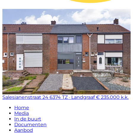
Salesianenstraat 24
6374 TZ · Landgraaf
€ 235.000 k.k.
Home
Media
In de buurt
Documenten
Aanbod