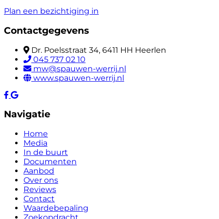
Plan een bezichtiging in
Contactgegevens
Dr. Poelsstraat 34, 6411 HH Heerlen
045 737 02 10
mw@spauwen-werrij.nl
www.spauwen-werrij.nl
Navigatie
Home
Media
In de buurt
Documenten
Aanbod
Over ons
Reviews
Contact
Waardebepaling
Zoekopdracht