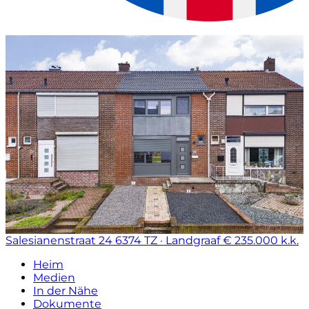
Salesianenstraat 24
6374 TZ · Landgraaf
€ 235.000 k.k.
Heim
Medien
In der Nähe
Dokumente