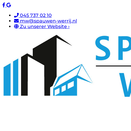
045 737 02 10
mw@spauwen-werrij.nl
Zu unserer Website ›