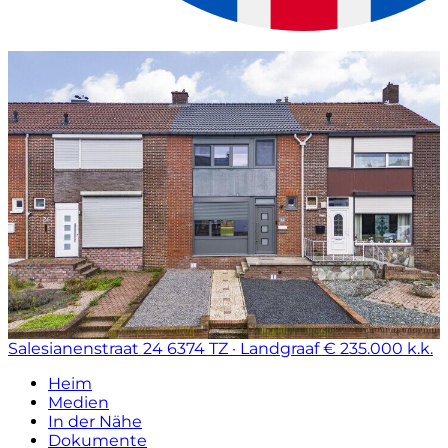
Salesianenstraat 24
6374 TZ · Landgraaf
€ 235.000 k.k.
Heim
Medien
In der Nähe
Dokumente