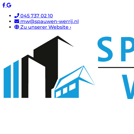
045 737 02 10
mw@spauwen-werrij.nl
Zu unserer Website ›