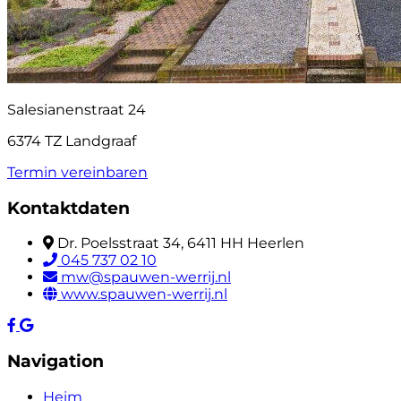
Salesianenstraat 24
6374 TZ Landgraaf
Termin vereinbaren
Kontaktdaten
Dr. Poelsstraat 34, 6411 HH Heerlen
045 737 02 10
mw@spauwen-werrij.nl
www.spauwen-werrij.nl
Navigation
Heim