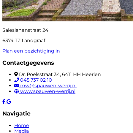
Salesianenstraat 24
6374 TZ Landgraaf
Plan een bezichtiging in
Contactgegevens
Dr. Poelsstraat 34, 6411 HH Heerlen
045 737 02 10
mw@spauwen-werrij.nl
www.spauwen-werrij.nl
Navigatie
Home
Media