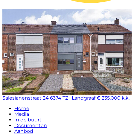
Salesianenstraat 24
6374 TZ · Landgraaf
€ 235.000 k.k.
Home
Media
In de buurt
Documenten
Aanbod